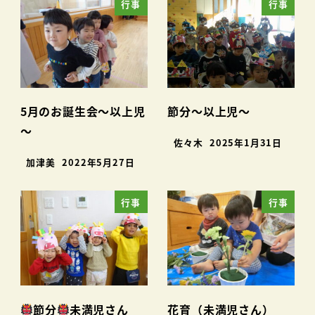
行事
行事
5月のお誕生会～以上児
節分～以上児～
～
佐々木
2025年1月31日
加津美
2022年5月27日
行事
行事
節分
未満児さん
花育（未満児さん）