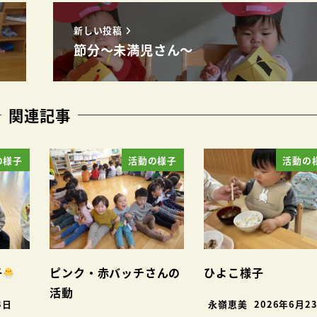
新しい投稿
節分～未満児さん～
関連記事
の様子
活動の様子
活動の
子
ピンク・赤バッチさんの
ひよこ様子
活動
3日
永嶺恵美
2026年6月2