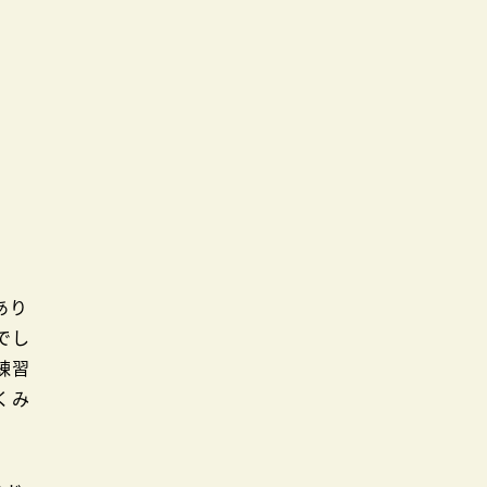
あり
でし
練習
くみ