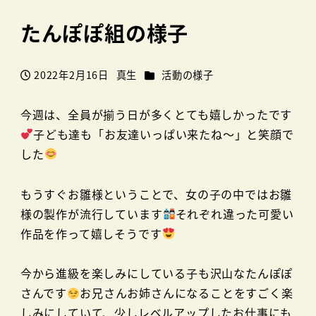
たんぽぽ組の様子
カテゴリー
2022年2月16日
真生
活動の様子
投稿日
著
者
今週は、全員が揃う日が多くとても嬉しかったです
子ども達も「お友達いっぱい来たね～」と笑顔で
した
もうすぐお雛様ということで、女の子の中ではお雛
様の製作が流行しています
それぞれ違った可愛い
作品を作って嬉しそうです
今から進級を楽しみにしている子も沢山なたんぽぽ
さんです
お兄さんお姉さんになることをすごく楽
しみにしていて、少しレベルアップしたお仕事にも