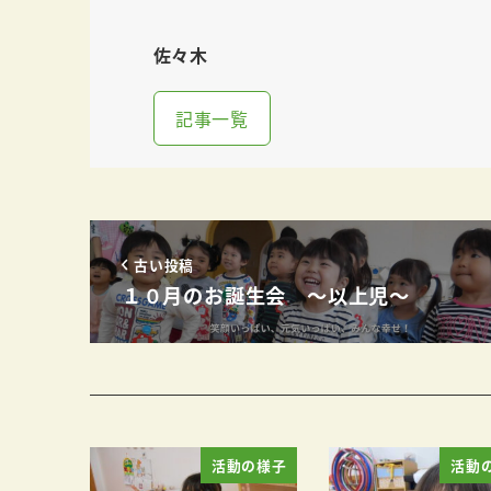
佐々木
記事一覧
古い投稿
１０月のお誕生会 ～以上児～
活動の様子
活動