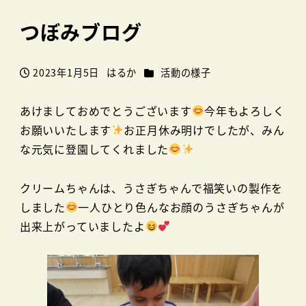
つぼみブログ
カテゴリー
2023年1月5日
はるか
活動の様子
投稿日
著
者
あけましておめでとうございます
今年もよろしく
お願いいたします
お正月休み明けでしたが、みん
な元気に登園してくれました
クリームちゃんは、うさぎちゃんで福笑いの製作を
しました
一人ひとり色んなお顔のうさぎちゃんが
出来上がっていましたよ