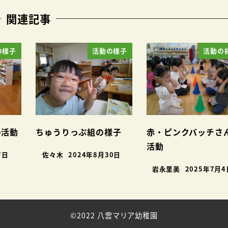
関連記事
の様子
活動の様子
活動の
の活動
ちゅうりっぷ組の様子
赤・ピンクバッチさ
活動
7日
佐々木
2024年8月30日
岩永里美
2025年7月4
©2022 八雲マリア幼稚園