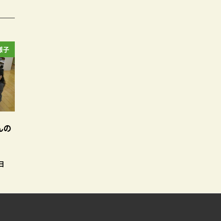
様子
んの
日