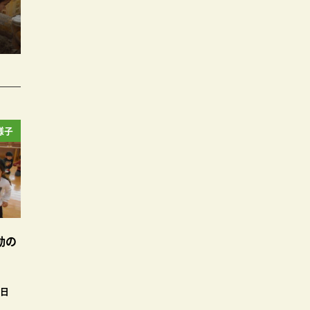
様子
動の
9日