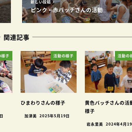
新しい投稿
ピンク・赤バッチさんの活動
関連記事
の様子
活動の様子
活動の
ひまわりさんの様子
黄色バッチさんの活
様子
4日
加津美
2025年5月19日
岩永里美
2024年4月1