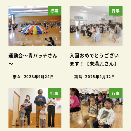
行事
行事
運動会～青バッチさん
入園おめでとうござい
～
ます！【未満児さん】
奈々
2023年9月24日
築蒔
2025年4月12日
行事
行事