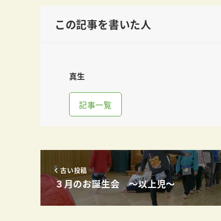
この記事を書いた人
真生
記事一覧
古い投稿
３月のお誕生会 ～以上児～