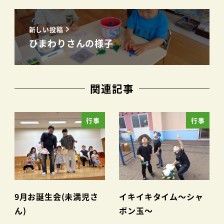
新しい投稿
ひまわりさんの様子
関連記事
行事
行事
9月お誕生会(未満児さ
イキイキタイム～シャ
ん)
ボン玉～