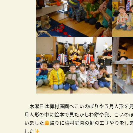
木曜日は梅村庭園へこいのぼりや五月人形を見
月人形の中に絵本で見たかしわ餅や兜、こいの
いました
帰りに梅村庭園の鯉のエサやりをし
した