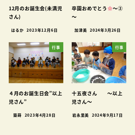
12月のお誕生会(未満児
卒園おめでとう
～②
さん)
～
はるか
2023年12月6日
加津美
2024年3月26日
行事
行事
４月のお誕生日会”以上
十五夜さん ～以上
児さん”
児さん～
築蒔
2023年4月28日
岩永里美
2024年9月17日