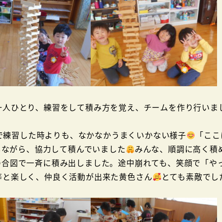
人ひとり、練習をして積み方を覚え、チームを作り行いま
で練習した時よりも、なかなかうまくいかない様子
「ここ
しながら、協力して積んでいました
みんな、順調に高く積
の合図で一斉に積み出しました。途中崩れても、笑顔で「や
等と楽しく、仲良く活動が出来た黄色さん
とても素敵でし