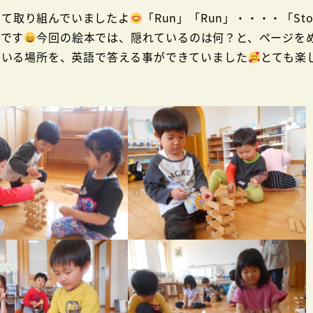
いて取り組んでいましたよ
「Run」「Run」・・・・「St
んです
今回の絵本では、隠れているのは何？と、ページを
ている場所を、英語で答える事ができていました
とても楽