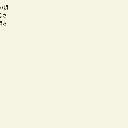
の顔
母さ
頂き