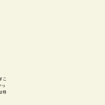
すこ
かっ
特