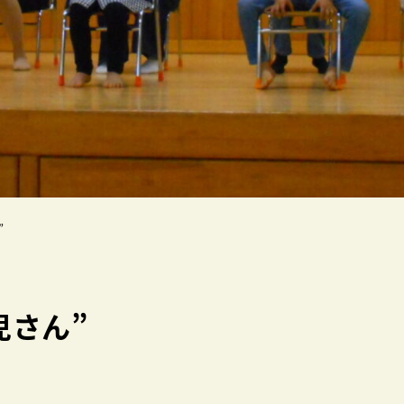
”
児さん”