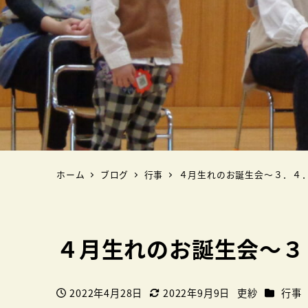
ホーム
ブログ
行事
４月生れのお誕生会～３．４
４月生れのお誕生会～３
カテゴリ
2022年4月28日
2022年9月9日
吏紗
行事
投稿日
更新日
著