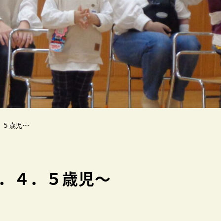
．５歳児～
．４．５歳児～
ー