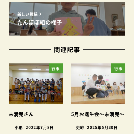
新しい投稿
たんぽぽ組の様子
関連記事
行事
行事
未満児さん
5月お誕生会～未満児～
小形
2022年7月8日
吏紗
2025年5月30日