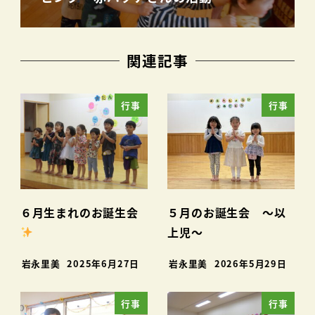
関連記事
行事
行事
６月生まれのお誕生会
５月のお誕生会 ～以
上児～
岩永里美
2025年6月27日
岩永里美
2026年5月29日
行事
行事