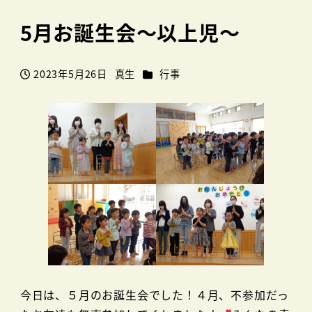
5月お誕生会～以上児～
カテゴリー
2023年5月26日
真生
行事
投稿日
著
者
今日は、５月のお誕生会でした！４月、不参加だっ